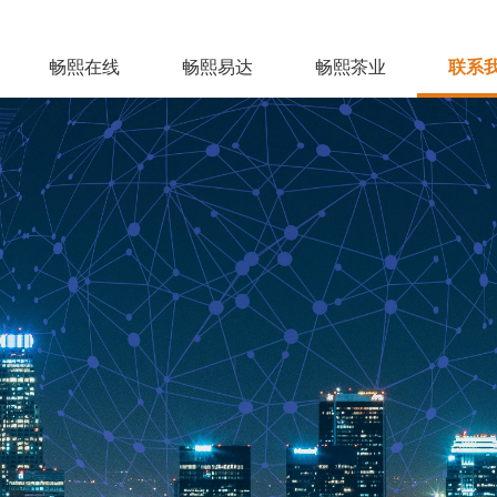
畅熙在线
畅熙易达
畅熙茶业
联系